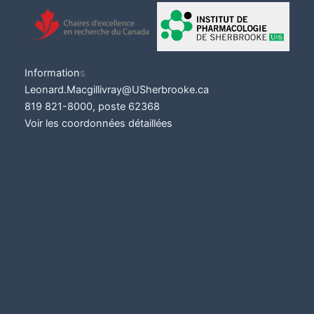
Informatio
n
s
Leonard.Macgillivray@USherbrooke.ca
819 821-8000, poste 62368
Voir les coordonnées détaillées